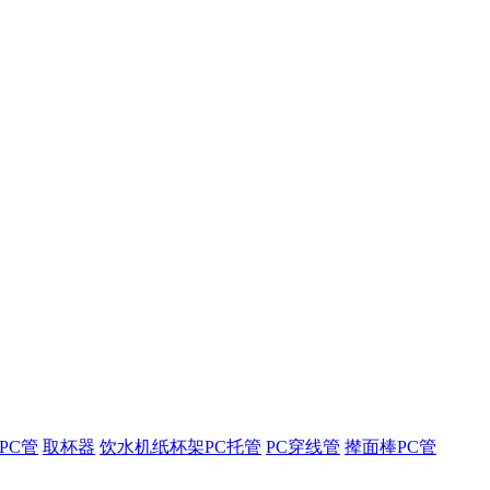
PC管
取杯器
饮水机纸杯架PC托管
PC穿线管
撵面棒PC管