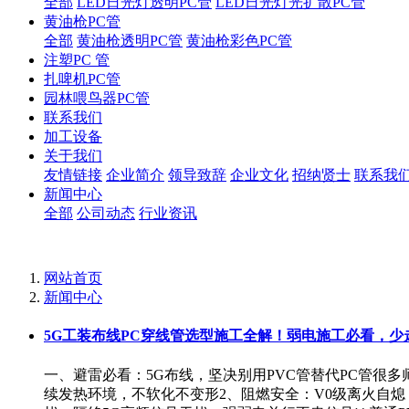
全部
LED日光灯透明PC管
LED日光灯光扩散PC管
黄油枪PC管
全部
黄油枪透明PC管
黄油枪彩色PC管
注塑PC 管
扎啤机PC管
园林喂鸟器PC管
联系我们
加工设备
关于我们
友情链接
企业简介
领导致辞
企业文化
招纳贤士
联系我
新闻中心
全部
公司动态
行业资讯
网站首页
新闻中心
5G工装布线PC穿线管选型施工全解！弱电施工必看，少
一、避雷必看：5G布线，坚决别用PVC管替代PC管很多
续发热环境，不软化不变形2、阻燃安全：V0级离火自熄