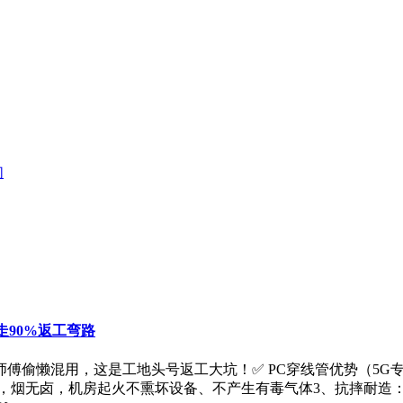
们
走90%返工弯路
师傅偷懒混用，这是工地头号返工大坑！✅ PC穿线管优势（5G专
，烟无卤，机房起火不熏坏设备、不产生有毒气体3、抗摔耐造：