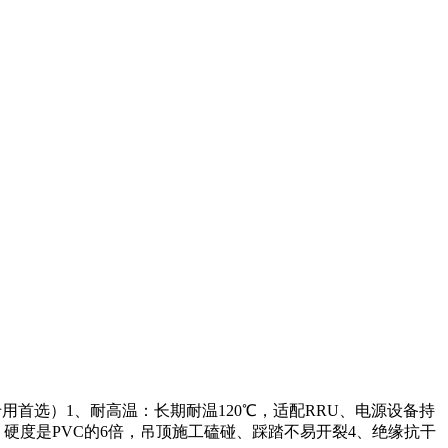
用首选）1、耐高温：长期耐温120℃，适配RRU、电源设备持
硬度是PVC的6倍，吊顶施工磕碰、踩踏不易开裂4、绝缘抗干