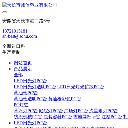
安徽省天长市港口路6号
13721015181
ah-best@sohu.com
全新进口料
生产定制
网站首页
产品展示
全部
LED日光灯PC管
LED日光灯透明PC管
LED日光灯光扩散PC管
黄油枪PC管
黄油枪透明PC管
黄油枪彩色PC管
PC灯管
草坪灯PC管
庭院灯PC管
广场灯PC管
流星雨灯PC管
纺织机械PC管
包装容器PC管
雪地网杆pc管
注塑PC 管
扎
LED日光灯PC管