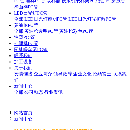
PC管
渔具PC管
取杯器
饮水机纸杯架PC托管
PC穿线管
撵面棒PC管
LED日光灯PC管
全部
LED日光灯透明PC管
LED日光灯光扩散PC管
黄油枪PC管
全部
黄油枪透明PC管
黄油枪彩色PC管
注塑PC 管
扎啤机PC管
园林喂鸟器PC管
联系我们
加工设备
关于我们
友情链接
企业简介
领导致辞
企业文化
招纳贤士
联系我
们
新闻中心
全部
公司动态
行业资讯
网站首页
新闻中心