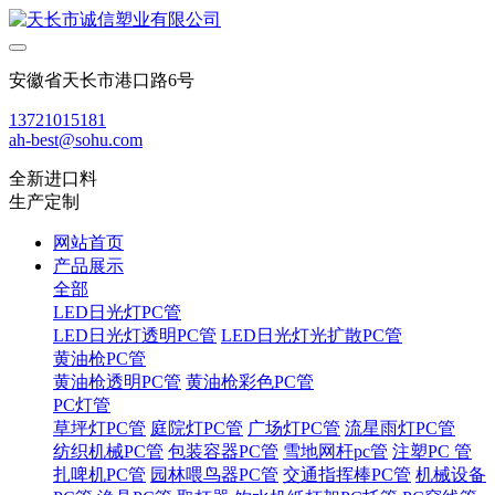
安徽省天长市港口路6号
13721015181
ah-best@sohu.com
全新进口料
生产定制
网站首页
产品展示
全部
LED日光灯PC管
LED日光灯透明PC管
LED日光灯光扩散PC管
黄油枪PC管
黄油枪透明PC管
黄油枪彩色PC管
PC灯管
草坪灯PC管
庭院灯PC管
广场灯PC管
流星雨灯PC管
纺织机械PC管
包装容器PC管
雪地网杆pc管
注塑PC 管
扎啤机PC管
园林喂鸟器PC管
交通指挥棒PC管
机械设备