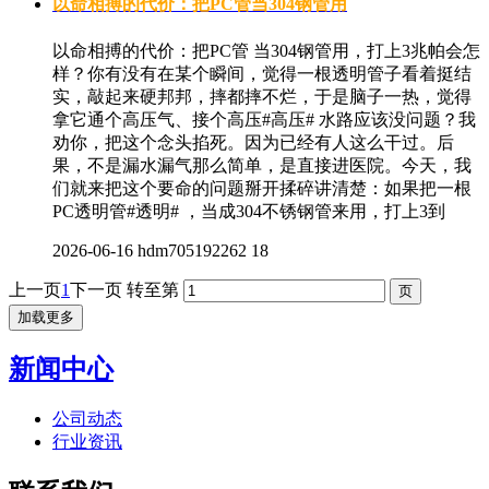
以命相搏的代价：把PC管当304钢管用
以命相搏的代价：把PC管 当304钢管用，打上3兆帕会怎
样？你有没有在某个瞬间，觉得一根透明管子看着挺结
实，敲起来硬邦邦，摔都摔不烂，于是脑子一热，觉得
拿它通个高压气、接个高压#高压# 水路应该没问题？我
劝你，把这个念头掐死。因为已经有人这么干过。后
果，不是漏水漏气那么简单，是直接进医院。今天，我
们就来把这个要命的问题掰开揉碎讲清楚：如果把一根
PC透明管#透明# ，当成304不锈钢管来用，打上3到
2026-06-16
hdm705192262
18
上一页
1
下一页
转至第
加载更多
新闻中心
公司动态
行业资讯