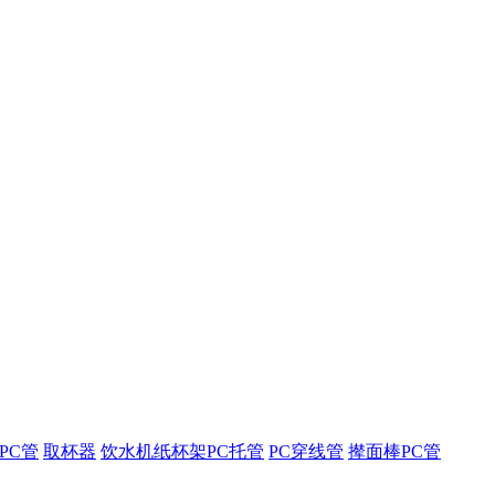
PC管
取杯器
饮水机纸杯架PC托管
PC穿线管
撵面棒PC管