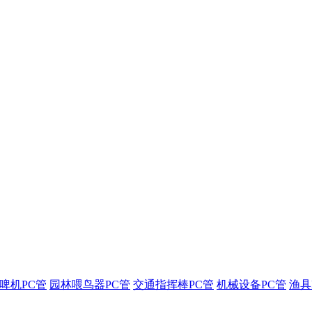
啤机PC管
园林喂鸟器PC管
交通指挥棒PC管
机械设备PC管
渔具