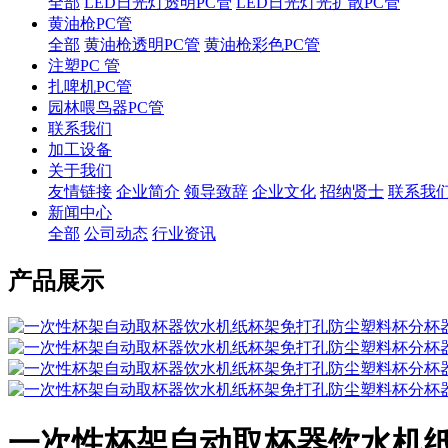
全部
LED日光灯透明PC管
LED日光灯光扩散PC管
黄油枪PC管
全部
黄油枪透明PC管
黄油枪彩色PC管
注塑PC 管
扎啤机PC管
园林喂鸟器PC管
联系我们
加工设备
关于我们
友情链接
企业简介
领导致辞
企业文化
招纳贤士
联系我
新闻中心
全部
公司动态
行业资讯
产品展示
一次性杯架自动取杯器饮水机